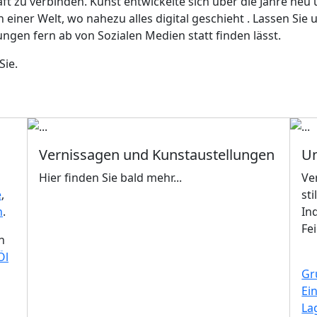
t zu verbinden. Kunst entwickelte sich über die Jahre neu 
n einer Welt, wo nahezu alles digital geschieht . Lassen Si
en fern ab von Sozialen Medien statt finden lässt.
Sie.
Vernissagen
und Kunstaustellungen
Un
Hier finden Sie bald mehr...
Ve
e
,
st
n
.
In
Fe
n
Öl
Gr
Ei
La