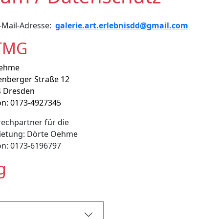
E-Mail-Adresse:
galerie.art.erlebnisdd@gmail.com
 TMG
Oehme
nberger Straße 12
4 Dresden
on: 0173-4927345
echpartner für die
ietung: Dörte Oehme
on: 0173-6196797
g