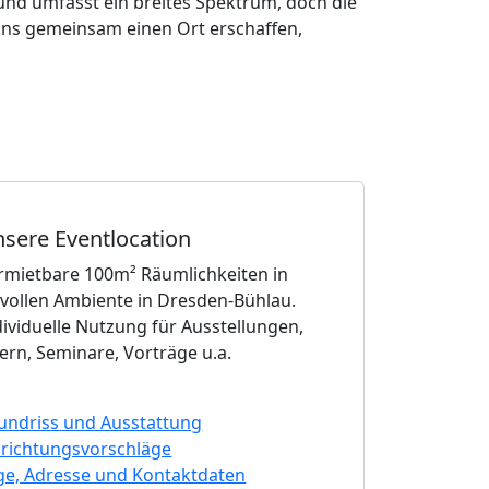
und umfasst ein breites Spektrum, doch die
e uns gemeinsam einen Ort erschaffen,
sere Eventlocation
rmietbare 100m² Räumlichkeiten in
ilvollen Ambiente in Dresden-Bühlau.
dividuelle Nutzung für Ausstellungen,
iern, Seminare, Vorträge u.a.
undriss und Ausstattung
nrichtungsvorschläge
ge, Adresse und Kontaktdaten